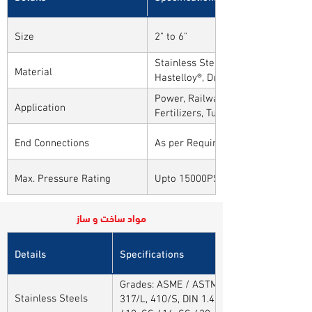
Size
2" to 6"
Stainless Steel, Carbon Steel, Alloy
Material
Hastelloy®, Duplex, Super Duplex 
Alloys
Power, Railways, Cement, Chemical
Application
Fertilizers, Turnkey & EPC, Defenc
Sytems, Paper Mills etc.,
End Connections
As per Requirement
Max. Pressure Rating
Upto 15000PSI / 1000BAR
مواد ساخت و ساز
Details
Specifications
Grades: ASME / ASTM SA / A182 SA 304, 30
Stainless Steels
317/L, 410/S, DIN 1.4301, DIN1.4306, DIN 