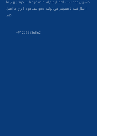
مشتریان خود است. لطفاً از فرم استفاده کنید تا نیاز خود را برای ما
ارسال کنید یا همچنین می توانید درخواست خود را برای ما ایمیل
کنید
+912266336862