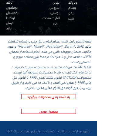
ونزوئلا
بحرین
تایلند
ویتنام
بلاروس
بوقلمون
یمن
بوسنی
ترکمنستان
برزیل
امارات متحده
اوگاندا
عربی
اتریش
ایرلند
همه نام‌های ثبت شده، علائم تجاری، حق چاپ و شماره قطعات
مانند Inconel®، Monel®، Hastelloy®، Zeron®، SMO® و غیره،
مالکیت صاحبان مربوطه باقی می ماند. تمام استفاده از نام‌های
OEM، قطعه، مدل و شماره اقلام فقط برای مقاصد مرجع و
شناسایی است.
TACTLOK یک فروشنده تایید شده یا نماینده هیچ یک از مواد /
مارک های ذکر شده در بالا یا محصولات مربوطه آنها نیست.
محصولات TACTLOK قانون علائم تجاری 1995 یا قانون حق
چاپ 1968 را نقض نمی کنند، و تا آنجا که می دانیم و از طریق
بررسی، با هیچ گونه حق اختراع فعلی مغایرت نداریم.
به دسته بندی محصولات برگردید
محصول بعدی
Tactlok متعهد به ارائه محصولات با کیفیت بالا با بهترین قیمت به