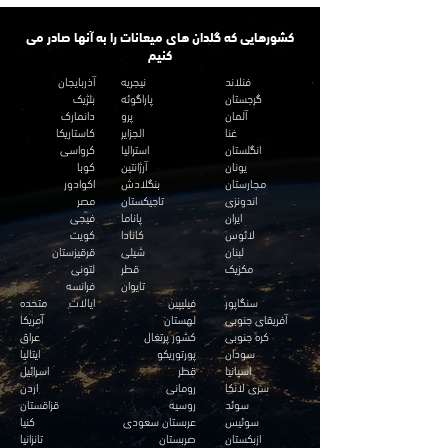
کشورهایی که گلدان های میعانات را به آنها صادر می
کنیم
فنلاند
نیجریه
آذربایجان
گرجستان
پاراگوئه
بلژیک
آلمان
پرو
دانمارک
غنا
الجزایر
کاستاریکا
انگلستان
استرالیا
کرواسی
یونان
آرژانتین
کوبا
مجارستان
بنگلادش
اکوادور
اندونزی
تاجیکستان
مصر
ایران
پاناما
فیجی
لائوس
کانادا
کویت
لبنان
شیلی
قرقیزستان
مکزیک
قطر
لتونی
تایوان
فرانسه
سنگاپور
فیلیپین
ایالات متحده
آفریقای جنوبی
لهستان
آمریکا
کره جنوبی
کشور پرتغال
عراق
سودان
پورتوریکو
ایتالیا
اسپانیا
قطر
اسرائيل
سری لانکا
رومانی
اردن
سوئد
روسیه
قزاقستان
سوئیس
عربستان سعودی
کنیا
ازبکستان
صربستان
تانزانیا