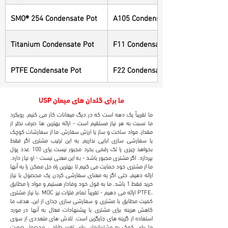
SMO® 254 Condensate Pot
A105 Condensate Pot
Titanium Condensate Pot
F11 Condensate Pot
PTFE Condensate Pot
F22 Condensate Pot
USP ما برای گلدان های میعان
ما تقریباً یک دهه است که در دیگ میعانات کار می کنیم. رویکرد
ما نسبت به هر نیاز مستقیم است - ارائه بهترین ها صرف نظر از
مقدار، مواد ساخت و ساز یا ارزش سفارش. ما از سفارشات کوچک
یا سفارشی سازی ابایی نداریم. به این ترتیب مشتری اگر فقط
بخواهد چیزی را تک رقمی بخرد مجبور نیست برای 100 عدد پول
بپردازد. اگر مشتری مجبور باشد - به این معنی نیست - او نیاز دارد.
ما از مشتری خود حمایت می کنیم تا بهترین راه حل ممکن را به آنها
ارائه دهیم، حتی اگر به معنای سفارشی کردن یک محصول با نیاز
خرید فقط 1 باشد. ما به قول خود وفادار هستیم و مواد را مطابق
با نیاز مشتری، MOC ارائه می دهیم - تقریباً تمام فلزات نیز PTFE،
کمیت مطابق با مشتری و سفارشی سازی جدای از این، هدف ما
کاهش هزینه برای مشتری با پیشنهادات فعال به آنها در مورد
استفاده از گزینه های جایگزین است. تلاش های متعددی از سوی
ما برای کمک به مشتریانمان برای تغییر طراحی محصول صورت