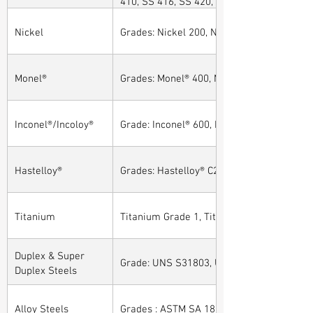
410, SS 416, SS 420, SS 430, SS 904L, SS
Nickel
Grades: Nickel 200, Nickel 201
Monel®
Grades: Monel® 400, Monel® 401, Monel® 4
Inconel®/Incoloy®
Grade: Inconel® 600, Inconel® 601, Inconel®
Hastelloy®
Grades: Hastelloy® C276, Hastelloy® C22, H
Titanium
Titanium Grade 1, Titanium Grade 2, Tita
Duplex & Super
Grade: UNS S31803, UNS S32205, UNS S32
Duplex Steels
Alloy Steels
Grades : ASTM SA 182 - F11, F22, F91, F9, 