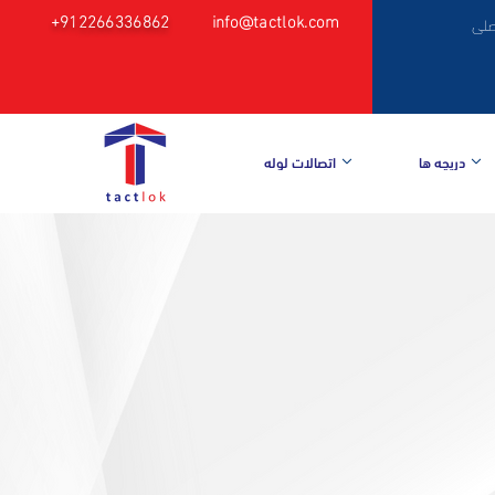
+912266336862
info@tactlok.com
صلی
دریچه ها
اتصالات لوله