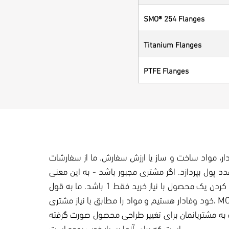
SMO® 254 Flanges
Titanium Flanges
PTFE Flanges
قدار، مواد ساخت و ساز یا ارزش سفارش. ما از سفارشات
ا سفارشی سازی ابایی نداریم. به این ترتیب مشتری اگر فقط بخواهد چیزی را تک رقمی بخرد مجبور نیست برای 100 عدد پول بپردازد. اگر مشتری مجبور باشد - به این معنی
نیست - او نیاز دارد. ما از مشتری خود حمایت می کنیم تا بهترین راه حل ممکن را به آنها ارائه دهیم، حتی اگر به معنای سفارشی کردن یک محصول با نیاز خرید فقط 1 باشد. ما به قول
خود وفادار هستیم و مواد را مطابق با نیاز مشتری، MOC ارائه می دهیم - تقریباً تمام فلزات نیز PTFE، کمیت مطابق با مشتری و سفارشی سازی جدای از این، هدف ما کاهش هزینه
 به مشتریانمان برای تغییر طراحی محصول صورت گرفته
است که برای آنها بسیار خوب بوده است.