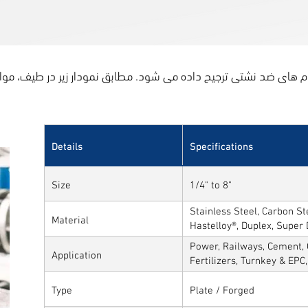
Details
Specifications
Size
1/4" to 8"
Stainless Steel, Carbon Ste
Material
Hastelloy®, Duplex, Super
Alloys
Power, Railways, Cement, 
Application
Fertilizers, Turnkey & EPC
Sytems, Paper Mills etc.,
Type
Plate / Forged