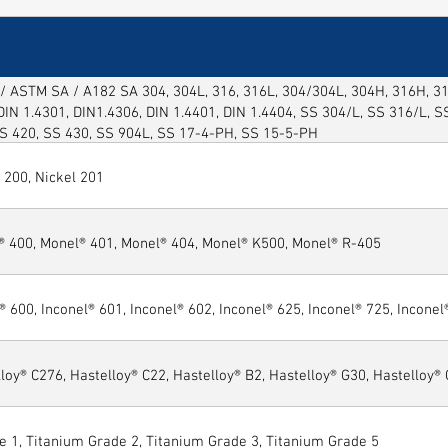
/ ASTM SA / A182 SA 304, 304L, 316, 316L, 304/304L, 304H, 316H, 316
DIN 1.4301, DIN1.4306, DIN 1.4401, DIN 1.4404, SS 304/L, SS 316/L, 
SS 420, SS 430, SS 904L, SS 17-4-PH, SS 15-5-PH
 200, Nickel 201
® 400, Monel® 401, Monel® 404, Monel® K500, Monel® R-405
® 600, Inconel® 601, Inconel® 602, Inconel® 625, Inconel® 725, Inconel
loy® C276, Hastelloy® C22, Hastelloy® B2, Hastelloy® G30, Hastelloy®
e 1, Titanium Grade 2, Titanium Grade 3, Titanium Grade 5