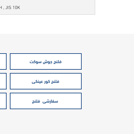
H , JIS 10K
فلنج جوش سوکت
فلنج کور عینکی
سفارشی فلنج