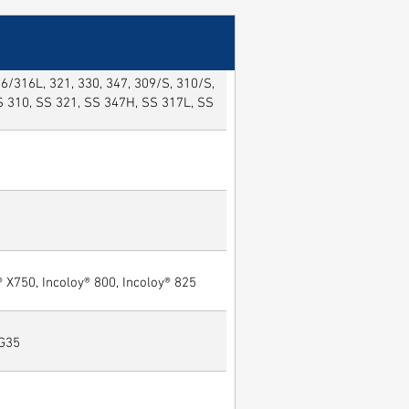
/316L, 321, 330, 347, 309/S, 310/S,
SS 310, SS 321, SS 347H, SS 317L, SS
® X750, Incoloy® 800, Incoloy® 825
 G35