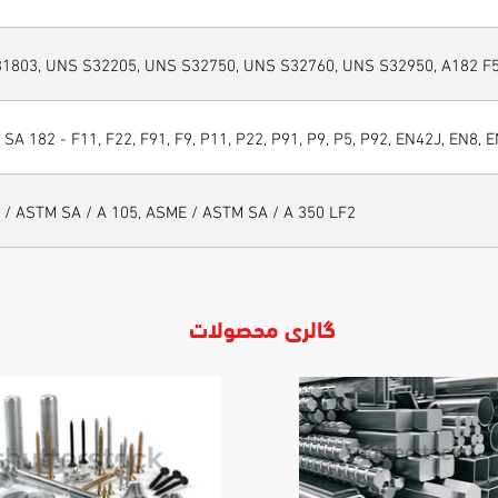
1803, UNS S32205, UNS S32750, UNS S32760, UNS S32950, A182 F51
SA 182 - F11, F22, F91, F9, P11, P22, P91, P9, P5, P92, EN42J, EN8, E
 / ASTM SA / A 105, ASME / ASTM SA / A 350 LF2
گالری محصولات