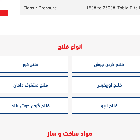
Class / Pressure
150# to 2500#, Table D to 
انواع فلنج
فلنج گردن جوش
فلنج کور
فلنج اوریفیس
فلنج مشترک دامان
فلنج نیپو
فلنج گردن جوش بلند
مواد ساخت و ساز