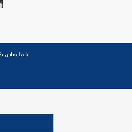
برای جزئیات بیشتر و ابعاد فلنج های متریک (میلی متر)، BSP / BSPT با ما تماس بگیرید