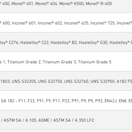
® 400, Monel® 401, Monel® 404, Monel® K500, Monel® R-405
® 600, Inconel® 601, Inconel® 602, Inconel® 625, Inconel® 725, Inconel
loy® C276, Hastelloy® C22, Hastelloy® B2, Hastelloy® G30, Hastelloy®
 1, Titanium Grade 2, Titanium Grade 3, Titanium Grade 5
1803, UNS S32205, UNS S32750, UNS S32760, UNS S32950, A182 F51
SA 182 - F11, F22, F91, F9, P11, P22, P91, P9, P5, P92, EN42J, EN8, E
 / ASTM SA / A 105, ASME / ASTM SA / A 350 LF2