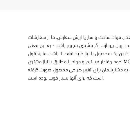
 مقدار، مواد ساخت و ساز یا ارزش سفارش. ما از سفارشات
ا سفارشی سازی ابایی نداریم. به این ترتیب مشتری اگر فقط بخواهد چیزی را تک رقمی بخرد مجبور نیست برای 100 عدد پول بپردازد. اگر مشتری مجبور باشد - به این معنی
نیست - او نیاز دارد. ما از مشتری خود حمایت می کنیم تا بهترین راه حل ممکن را به آنها ارائه دهیم، حتی اگر به معنای سفارشی کردن یک محصول با نیاز خرید فقط 1 باشد. ما به قول
خود وفادار هستیم و مواد را مطابق با نیاز مشتری، MOC ارائه می دهیم - تقریباً تمام فلزات نیز PTFE، کمیت مطابق با مشتری و سفارشی سازی جدای از این، هدف ما کاهش هزینه
 به مشتریانمان برای تغییر طراحی محصول صورت گرفته
است که برای آنها بسیار خوب بوده است.
سفارشی سازی
ما سفارشی سازی را برای کاهش هزینه و افزایش بهره