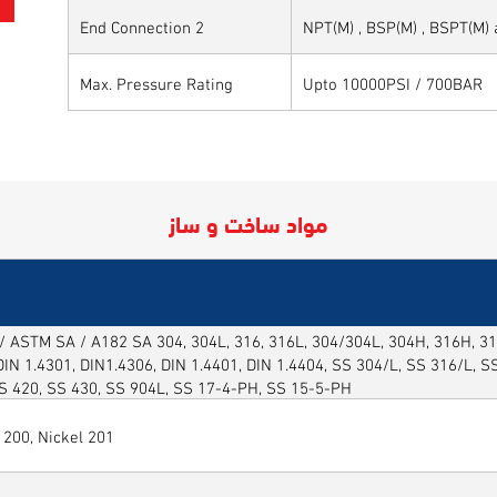
End Connection 2
NPT(M) , BSP(M) , BSPT(M)
Max. Pressure Rating
Upto 10000PSI / 700BAR
مواد ساخت و ساز
 ASTM SA / A182 SA 304, 304L, 316, 316L, 304/304L, 304H, 316H, 316
DIN 1.4301, DIN1.4306, DIN 1.4401, DIN 1.4404, SS 304/L, SS 316/L, 
SS 420, SS 430, SS 904L, SS 17-4-PH, SS 15-5-PH
 200, Nickel 201