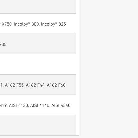
® X750, Incoloy® 800, Incoloy® 825
 G35
, A182 F55, A182 F44, A182 F60
N19, AISI 4130, AISI 4140, AISI 4340