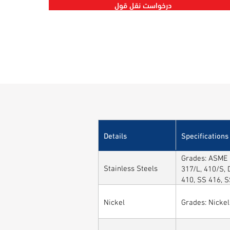
درخواست نقل قول
Details
Specifications
Grades: ASME /
Stainless Steels
317/L, 410/S, 
410, SS 416, 
Nickel
Grades: Nickel