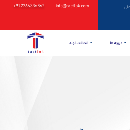
+912266336862
info@tactlok.com
صلی
دریچه ها
اتصالات لوله