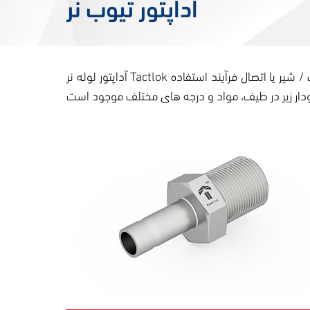
آداپتور تیوب نر
آداپتور لوله نر Tactlok برای کاربردهای فشار بالا و مهر و موم های ضد نشتی ترجیح داده می شود. این آداپتورهای لوله نر برای اتصال لوله و اتصالات / شیر یا اتصال فرآیند استفاده