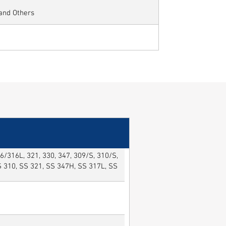
 and Others
/316L, 321, 330, 347, 309/S, 310/S,
SS 310, SS 321, SS 347H, SS 317L, SS