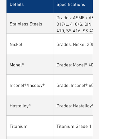
Details
Specifications
Grades: ASME / ASTM SA / A182 SA 304, 3
Stainless Steels
317/L, 410/S, DIN 1.4301, DIN1.4306, DIN
410, SS 416, SS 420, SS 430, SS 904L, 
Nickel
Grades: Nickel 200, Nickel 201
Monel®
Grades: Monel® 400, Monel® 401, Monel®
Inconel®/Incoloy®
Grade: Inconel® 600, Inconel® 601, Incone
Hastelloy®
Grades: Hastelloy® C276, Hastelloy® C22,
Titanium
Titanium Grade 1, Titanium Grade 2, Tit