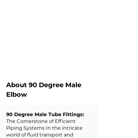
हम अपनी बिक्री के अनुरूप न्यूनतम आपूर्ति प्रदान करने में
विश्वास नहीं करते हैं। हम ग्राहक के बजट के अनुरूप कम
मात्रा में प्रदान करते हैं। और ग्राहकों के लिए अनावश्यक
इन्वेंट्री न बनाएं।
तेजी से वितरण
हम अधिकांश ट्यूब फिटिंग के लिए न्यूनतम टर्न अराउंड समय
प्रदान करते हैं।
About 90 Degree Male
Elbow
90 Degree Male Tube Fittings:
The Cornerstone of Efficient
Piping Systems In the intricate
world of fluid transport and