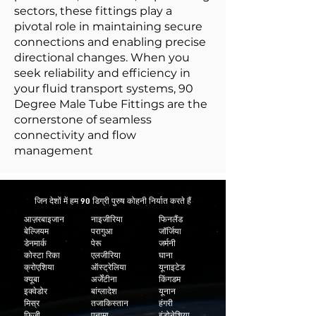
sectors, these fittings play a
pivotal role in maintaining secure
connections and enabling precise
directional changes. When you
seek reliability and efficiency in
your fluid transport systems, 90
Degree Male Tube Fittings are the
cornerstone of seamless
connectivity and flow
management
जिन देशों में हम 90 डिग्री पुरुष कोहनी निर्यात करते हैं
आज़रबाइजान
नाइजीरिया
फिनलैंड
बेल्जियम
परागुआ
जॉर्जिया
डेनमार्क
पेरू
जर्मनी
कोस्टा रिका
एलजीरिया
घाना
क्रोएशिया
ऑस्ट्रेलिया
यूनाइटेड
क्यूबा
अर्जेंटीना
किंगडम
इक्वेडोर
बांग्लादेश
यूनान
मिस्र
तजाकिस्तान
हंगरी
फ़िजी
पनामा
इंडोनेशिया