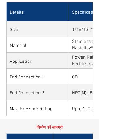
Details
Specifications
Size
1/16" to 2" and 1mm to 50mm
Stainless Steel, Carbon Steel, All
Material
Hastelloy®, Duplex, Super Duplex
Alloys
Power, Railways, Cement, Chemica
Application
Fertilizers, Turnkey & EPC, Defen
Sytems, Paper Mills etc.,
End Connection 1
OD
End Connection 2
NPT(M) , BSP(M) , BSPT(M) and Ot
Max. Pressure Rating
Upto 10000PSI / 700BAR
निर्माण की सामग्री