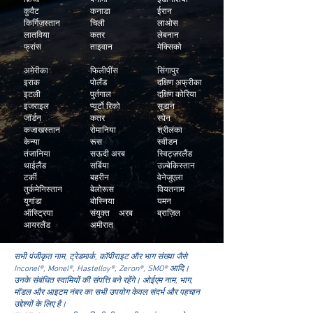
कुवैट
कनाडा
ईरान
किर्गिज़स्तान
चिली
लाओस
लातविया
कतर
लेबनान
फ्रांस
ताइवान
मेक्सिको
अमेरीका
फिलीपींस
सिंगापुर
इराक
पोलैंड
दक्षिण अफ्रीका
इटली
पुर्तगाल
दक्षिण कोरिया
इजराइल
प्यूर्टो रिको
सूडान
जॉर्डन
कतर
स्पेन
कजाखस्तान
रोमानिया
श्रीलंका
केन्या
रूस
स्वीडन
तंजानिया
सऊदी अरब
स्विट्ज़रलैंड
थाईलैंड
सर्बिया
उज़्बेकिस्तान
टर्की
बहरीन
वेनेजुएला
तुर्कमेनिस्तान
बेलोरूस
वियतनाम
युगांडा
बोस्निया
यमन
ऑस्ट्रिया
संयुक्त अरब
ब्राज़िल
आयरलैंड
अमीरात
सभी पंजीकृत नाम, ट्रेडमार्क, कॉपीराइट और भाग संख्या जैसे
Inconel®, Monel®, Hastelloy®, Zeron®, SMO® आदि।
उनके संबंधित स्वामियों की संपत्ति बने रहेंगे। ओईएम नाम, भाग,
मॉडल और आइटम नंबर का सभी उपयोग केवल संदर्भ और पहचान
उद्देश्यों के लिए है।