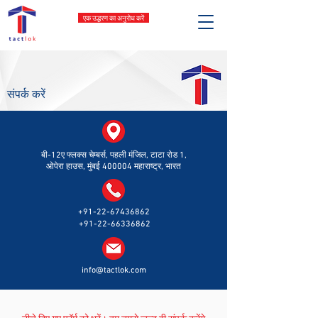
एक उद्धरण का अनुरोध करें
संपर्क करें
बी-12ए फ्लक्स चेम्बर्स,
पहली मंजिल, टाटा रोड 1,
ओपेरा हाउस, मुंबई 400004 महाराष्ट्र, भारत
+91-22-67436862
+91-22-66336862
info@tactlok.com
नीचे दिए गए फॉर्म को भरें। हम तुमसे जल्द ही संपर्क करेंगे