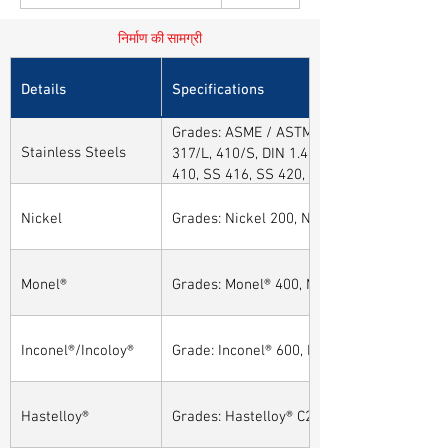
निर्माण की सामग्री
Details
Specifications
Grades: ASME / ASTM SA / A182 SA 304, 30
Stainless Steels
317/L, 410/S, DIN 1.4301, DIN1.4306, DIN 
410, SS 416, SS 420, SS 430, SS 904L, SS
Nickel
Grades: Nickel 200, Nickel 201
Monel®
Grades: Monel® 400, Monel® 401, Monel® 4
Inconel®/Incoloy®
Grade: Inconel® 600, Inconel® 601, Inconel®
Hastelloy®
Grades: Hastelloy® C276, Hastelloy® C22, H