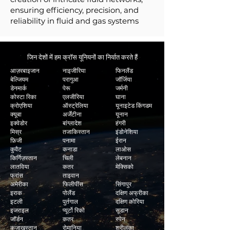
ensuring efficiency, precision, and
reliability in fluid and gas systems
जिन देशों में हम क्रॉस यूनियनों का निर्यात करते हैं
आज़रबाइजान
नाइजीरिया
फिनलैंड
बेल्जियम
परागुआ
जॉर्जिया
डेनमार्क
पेरू
जर्मनी
कोस्टा रिका
एलजीरिया
घाना
क्रोएशिया
ऑस्ट्रेलिया
यूनाइटेड किंगडम
क्यूबा
अर्जेंटीना
यूनान
इक्वेडोर
बांग्लादेश
हंगरी
मिस्र
तजाकिस्तान
इंडोनेशिया
फ़िजी
पनामा
ईरान
कुवैट
कनाडा
लाओस
किर्गिज़स्तान
चिली
लेबनान
लातविया
कतर
मेक्सिको
फ्रांस
ताइवान
अमेरीका
फिलीपींस
सिंगापुर
इराक
पोलैंड
दक्षिण अफ्रीका
इटली
पुर्तगाल
दक्षिण कोरिया
इजराइल
प्यूर्टो रिको
सूडान
जॉर्डन
कतर
स्पेन
कजाखस्तान
रोमानिया
श्रीलंका