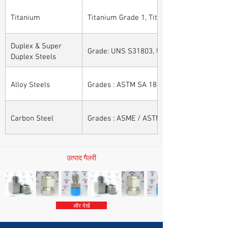
Titanium
Titanium Grade 1, Titanium Grade 2, Tita
Duplex & Super
Grade: UNS S31803, UNS S32205, UNS S32
Duplex Steels
Alloy Steels
Grades : ASTM SA 182 - F11, F22, F91, F9, 
Carbon Steel
Grades : ASME / ASTM SA / A 105, ASME /
उत्पाद गैलरी
और देखें