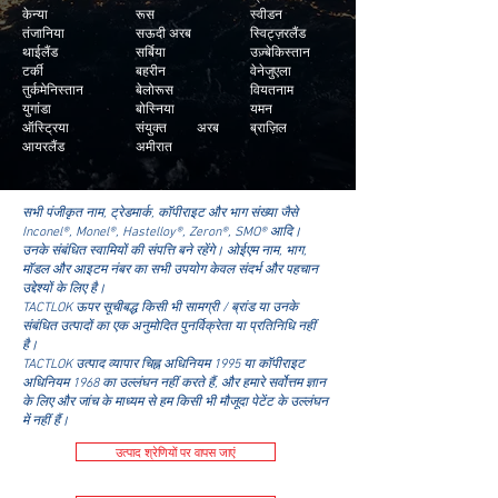
केन्या
रूस
स्वीडन
तंजानिया
सऊदी अरब
स्विट्ज़रलैंड
थाईलैंड
सर्बिया
उज़्बेकिस्तान
टर्की
बहरीन
वेनेजुएला
तुर्कमेनिस्तान
बेलोरूस
वियतनाम
युगांडा
बोस्निया
यमन
ऑस्ट्रिया
संयुक्त अरब
ब्राज़िल
आयरलैंड
अमीरात
सभी पंजीकृत नाम, ट्रेडमार्क, कॉपीराइट और भाग संख्या जैसे
Inconel®, Monel®, Hastelloy®, Zeron®, SMO® आदि।
उनके संबंधित स्वामियों की संपत्ति बने रहेंगे। ओईएम नाम, भाग,
मॉडल और आइटम नंबर का सभी उपयोग केवल संदर्भ और पहचान
उद्देश्यों के लिए है।
TACTLOK ऊपर सूचीबद्ध किसी भी सामग्री / ब्रांड या उनके
संबंधित उत्पादों का एक अनुमोदित पुनर्विक्रेता या प्रतिनिधि नहीं
है।
TACTLOK उत्पाद व्यापार चिह्न अधिनियम 1995 या कॉपीराइट
अधिनियम 1968 का उल्लंघन नहीं करते हैं, और हमारे सर्वोत्तम ज्ञान
के लिए और जांच के माध्यम से हम किसी भी मौजूदा पेटेंट के उल्लंघन
में नहीं हैं।
उत्पाद श्रेणियों पर वापस जाएं