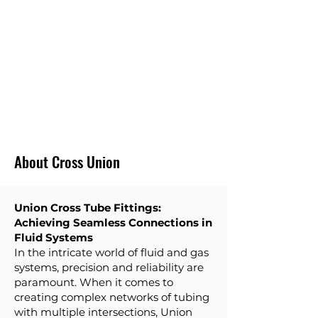
हम अपनी बिक्री के अनुरूप न्यूनतम आपूर्ति प्रदान करने में
विश्वास नहीं करते हैं। हम ग्राहक के बजट के अनुरूप कम
मात्रा में प्रदान करते हैं। और ग्राहकों के लिए अनावश्यक
इन्वेंट्री न बनाएं।
तेजी से वितरण
हम अधिकांश ट्यूब फिटिंग के लिए न्यूनतम टर्न अराउंड समय
प्रदान करते हैं।
About Cross Union
Union Cross Tube Fittings:
Achieving Seamless Connections in
Fluid Systems
In the intricate world of fluid and gas
systems, precision and reliability are
paramount. When it comes to
creating complex networks of tubing
with multiple intersections, Union