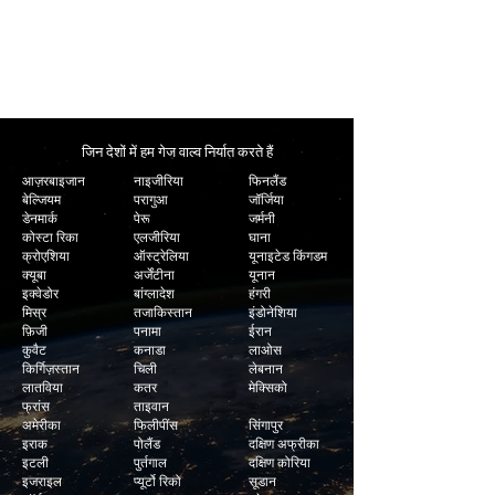
तेजी से वितरण
हम अधिकांश गेज वाल्व के लिए न्यूनतम टर्न अराउंड समय
प्रदान करते हैं।
जिन देशों में हम गेज वाल्व निर्यात करते हैं
आज़रबाइजान
नाइजीरिया
फिनलैंड
बेल्जियम
परागुआ
जॉर्जिया
डेनमार्क
पेरू
जर्मनी
कोस्टा रिका
एलजीरिया
घाना
क्रोएशिया
ऑस्ट्रेलिया
यूनाइटेड किंगडम
क्यूबा
अर्जेंटीना
यूनान
इक्वेडोर
बांग्लादेश
हंगरी
मिस्र
तजाकिस्तान
इंडोनेशिया
फ़िजी
पनामा
ईरान
कुवैट
कनाडा
लाओस
किर्गिज़स्तान
चिली
लेबनान
लातविया
कतर
मेक्सिको
फ्रांस
ताइवान
अमेरीका
फिलीपींस
सिंगापुर
इराक
पोलैंड
दक्षिण अफ्रीका
इटली
पुर्तगाल
दक्षिण कोरिया
इजराइल
प्यूर्टो रिको
सूडान