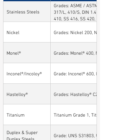
Grades: ASME / ASTM SA / A182 SA 304, 30
Stainless Steels
317/L, 410/S, DIN 1.4301, DIN1.4306, DIN 
410, SS 416, SS 420, SS 430, SS 904L, SS
Nickel
Grades: Nickel 200, Nickel 201
Monel®
Grades: Monel® 400, Monel® 401, Monel® 4
Inconel®/Incoloy®
Grade: Inconel® 600, Inconel® 601, Inconel®
Hastelloy®
Grades: Hastelloy® C276, Hastelloy® C22, H
Titanium
Titanium Grade 1, Titanium Grade 2, Tita
Duplex & Super
Grade: UNS S31803, UNS S32205, UNS S32
Duplex Steels