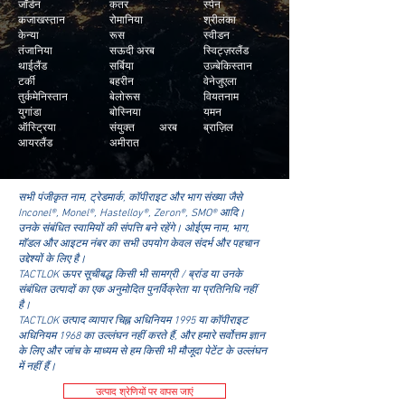
जॉर्डन
कतर
स्पेन
कजाखस्तान
रोमानिया
श्रीलंका
केन्या
रूस
स्वीडन
तंजानिया
सऊदी अरब
स्विट्ज़रलैंड
थाईलैंड
सर्बिया
उज़्बेकिस्तान
टर्की
बहरीन
वेनेजुएला
तुर्कमेनिस्तान
बेलोरूस
वियतनाम
युगांडा
बोस्निया
यमन
ऑस्ट्रिया
संयुक्त अरब
ब्राज़िल
आयरलैंड
अमीरात
सभी पंजीकृत नाम, ट्रेडमार्क, कॉपीराइट और भाग संख्या जैसे
Inconel®, Monel®, Hastelloy®, Zeron®, SMO® आदि।
उनके संबंधित स्वामियों की संपत्ति बने रहेंगे। ओईएम नाम, भाग,
मॉडल और आइटम नंबर का सभी उपयोग केवल संदर्भ और पहचान
उद्देश्यों के लिए है।
TACTLOK ऊपर सूचीबद्ध किसी भी सामग्री / ब्रांड या उनके
संबंधित उत्पादों का एक अनुमोदित पुनर्विक्रेता या प्रतिनिधि नहीं
है।
TACTLOK उत्पाद व्यापार चिह्न अधिनियम 1995 या कॉपीराइट
अधिनियम 1968 का उल्लंघन नहीं करते हैं, और हमारे सर्वोत्तम ज्ञान
के लिए और जांच के माध्यम से हम किसी भी मौजूदा पेटेंट के उल्लंघन
में नहीं हैं।
उत्पाद श्रेणियों पर वापस जाएं