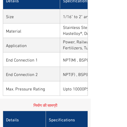
Details
Specifications
Size
1/16" to 2" and 1mm to 50mm
Stainless Steel, Carbon Steel, Alloy
Material
Hastelloy®, Duplex, Super Duplex 
Alloys
Power, Railways, Cement, Chemical
Application
Fertilizers, Turnkey & EPC, Defenc
Sytems, Paper Mills etc.,
End Connection 1
NPT(M) , BSP(M) , BSPT(M) and Oth
End Connection 2
NPT(F) , BSP(F) , BSPT(F) and Othe
Max. Pressure Rating
Upto 10000PSI / 700BAR
निर्माण की सामग्री
Details
Specifications