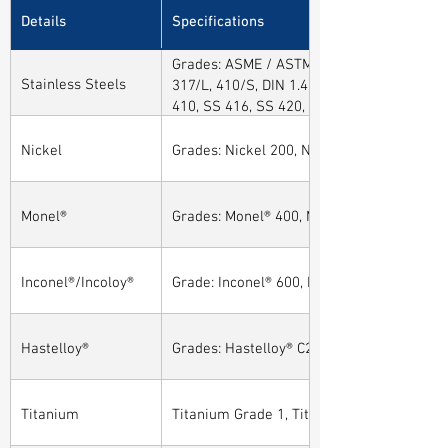
Details
Specifications
Grades: ASME / ASTM SA / A182 SA 304, 30
Stainless Steels
317/L, 410/S, DIN 1.4301, DIN1.4306, DIN 
410, SS 416, SS 420, SS 430, SS 904L, SS
Nickel
Grades: Nickel 200, Nickel 201
Monel®
Grades: Monel® 400, Monel® 401, Monel® 4
Inconel®/Incoloy®
Grade: Inconel® 600, Inconel® 601, Inconel®
Hastelloy®
Grades: Hastelloy® C276, Hastelloy® C22, H
Titanium
Titanium Grade 1, Titanium Grade 2, Tita