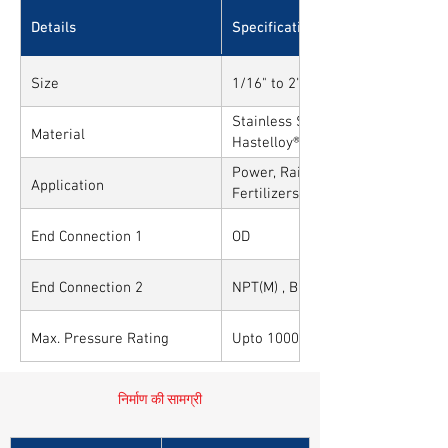
Details
Specifications
Size
1/16" to 2" and 1mm to 50mm
Stainless Steel, Carbon Steel, All
Material
Hastelloy®, Duplex, Super Duplex
Alloys
Power, Railways, Cement, Chemica
Application
Fertilizers, Turnkey & EPC, Defen
Sytems, Paper Mills etc.,
End Connection 1
OD
End Connection 2
NPT(M) , BSP(M) , BSPT(M).
Max. Pressure Rating
Upto 10000PSI / 700BAR
निर्माण की सामग्री