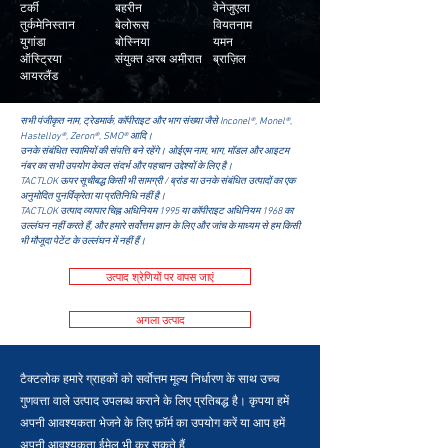
टर्की
बहरीन
वेनेजुएला
तुर्कमेनिस्तान
बेलोरूस
वियतनाम
युगांडा
बोस्निया
यमन
ऑस्ट्रिया
संयुक्त अरब अमीरात
ब्राज़िल
आयरलैंड
सभी पंजीकृत नाम, ट्रेडमार्क, कॉपीराइट और भाग संख्या जैसे Inconel®, Monel®,
Hastelloy®, Zeron®, SMO® आदि।
उनके संबंधित स्वामियों की संपत्ति बने रहेंगे। ओईएम नाम, भाग, मॉडल और आइटम
नंबर का सभी उपयोग केवल संदर्भ और पहचान उद्देश्यों के लिए है।
TACTLOK ऊपर सूचीबद्ध किसी भी सामग्री / ब्रांड या उनके संबंधित उत्पादों का एक
अनुमोदित पुनर्विक्रेता या प्रतिनिधि नहीं है।
TACTLOK उत्पाद व्यापार चिह्न अधिनियम 1995 या कॉपीराइट अधिनियम 1968 का
उल्लंघन नहीं करते हैं, और हमारे सर्वोत्तम ज्ञान के लिए और जांच के माध्यम से हम किसी
भी मौजूदा पेटेंट के उल्लंघन में नहीं हैं।
उत्पाद श्रेणियों पर वापस जाएं
अगला उत्पाद
टैक्टलोक हमारे ग्राहकों को सर्वोत्तम मूल्य निर्धारण के साथ उच्च
गुणवत्ता वाले उत्पाद उपलब्ध कराने के लिए प्रतिबद्ध है। कृपया हमें
अपनी आवश्यकता भेजने के लिए फ़ॉर्म का उपयोग करें या आप हमें
अपनी आवश्यकता ईमेल भी कर सकते हैं