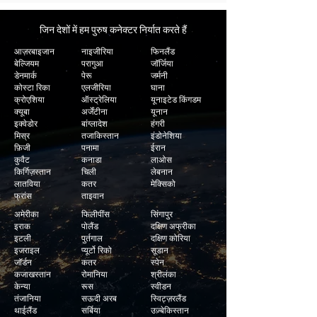
जिन देशों में हम पुरुष कनेक्टर निर्यात करते हैं
आज़रबाइजान
नाइजीरिया
फिनलैंड
बेल्जियम
परागुआ
जॉर्जिया
डेनमार्क
पेरू
जर्मनी
कोस्टा रिका
एलजीरिया
घाना
क्रोएशिया
ऑस्ट्रेलिया
यूनाइटेड किंगडम
क्यूबा
अर्जेंटीना
यूनान
इक्वेडोर
बांग्लादेश
हंगरी
मिस्र
तजाकिस्तान
इंडोनेशिया
फ़िजी
पनामा
ईरान
कुवैट
कनाडा
लाओस
किर्गिज़स्तान
चिली
लेबनान
लातविया
कतर
मेक्सिको
फ्रांस
ताइवान
अमेरीका
फिलीपींस
सिंगापुर
इराक
पोलैंड
दक्षिण अफ्रीका
इटली
पुर्तगाल
दक्षिण कोरिया
इजराइल
प्यूर्टो रिको
सूडान
जॉर्डन
कतर
स्पेन
कजाखस्तान
रोमानिया
श्रीलंका
केन्या
रूस
स्वीडन
तंजानिया
सऊदी अरब
स्विट्ज़रलैंड
थाईलैंड
सर्बिया
उज़्बेकिस्तान