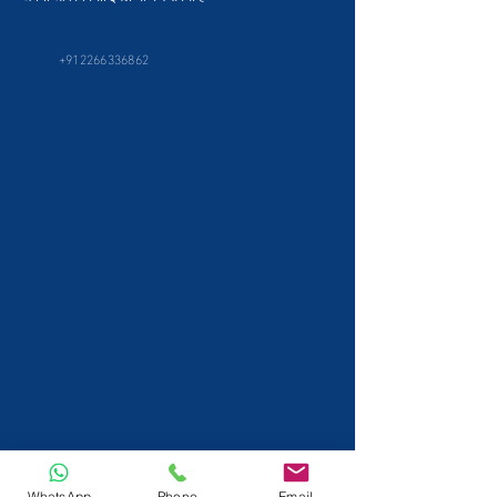
+912266336862
WhatsApp
Phone
Email