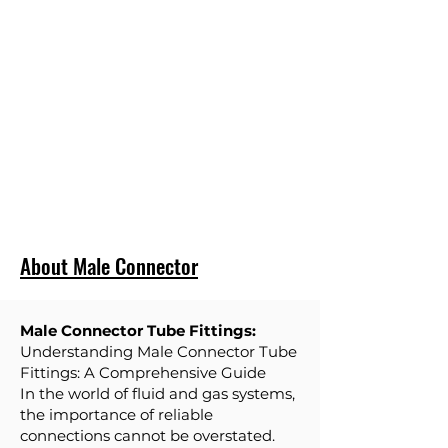
हम अपनी बिक्री के अनुरूप न्यूनतम आपूर्ति प्रदान करने में
विश्वास नहीं करते हैं। हम ग्राहक के बजट के अनुरूप कम
मात्रा में प्रदान करते हैं। और ग्राहकों के लिए अनावश्यक
इन्वेंट्री न बनाएं।
तेजी से वितरण
हम अधिकांश ट्यूब फिटिंग के लिए न्यूनतम टर्न अराउंड समय
प्रदान करते हैं।
About Male Connector
Male Connector Tube Fittings:
Understanding Male Connector Tube
Fittings: A Comprehensive Guide
In the world of fluid and gas systems,
the importance of reliable
connections cannot be overstated.