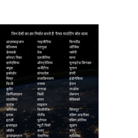
हम अधिकांश पैनल माउंटिंग बॉल वाल्व के लिए न्यूनतम टर्न
अराउंड समय प्रदान करते हैं।
जिन देशों का हम निर्यात करते हैं पैनल माउंटिंग बॉल वाल्व
आज़रबाइजान
नाइजीरिया
फिनलैंड
बेल्जियम
परागुआ
जॉर्जिया
डेनमार्क
पेरू
जर्मनी
कोस्टा रिका
एलजीरिया
घाना
क्रोएशिया
ऑस्ट्रेलिया
यूनाइटेड किंगडम
क्यूबा
अर्जेंटीना
यूनान
इक्वेडोर
बांग्लादेश
हंगरी
मिस्र
तजाकिस्तान
इंडोनेशिया
फ़िजी
पनामा
ईरान
कुवैट
कनाडा
लाओस
किर्गिज़स्तान
चिली
लेबनान
लातविया
कतर
मेक्सिको
फ्रांस
ताइवान
अमेरीका
फिलीपींस
सिंगापुर
इराक
पोलैंड
दक्षिण अफ्रीका
इटली
पुर्तगाल
दक्षिण कोरिया
इजराइल
प्यूर्टो रिको
सूडान
जॉर्डन
कतर
स्पेन
कजाखस्तान
रोमानिया
श्रीलंका