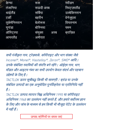
केन्या
रूस
स्वीडन
तंजानिया
सऊदी अरब
स्विट्ज़रलैंड
थाईलैंड
सर्बिया
उज़्बेकिस्तान
टर्की
बहरीन
वेनेजुएला
तुर्कमेनिस्तान
बेलोरूस
वियतनाम
युगांडा
बोस्निया
यमन
ऑस्ट्रिया
संयुक्त अरब
ब्राज़िल
आयरलैंड
अमीरात
सभी पंजीकृत नाम, ट्रेडमार्क, कॉपीराइट और भाग संख्या जैसे
Inconel®, Monel®, Hastelloy®, Zeron®, SMO® आदि।
उनके संबंधित स्वामियों की संपत्ति बने रहेंगे। ओईएम नाम, भाग,
मॉडल और आइटम नंबर का सभी उपयोग केवल संदर्भ और पहचान
उद्देश्यों के लिए है।
TACTLOK ऊपर सूचीबद्ध किसी भी सामग्री / ब्रांड या उनके
संबंधित उत्पादों का एक अनुमोदित पुनर्विक्रेता या प्रतिनिधि नहीं
है।
TACTLOK उत्पाद व्यापार चिह्न अधिनियम 1995 या कॉपीराइट
अधिनियम 1968 का उल्लंघन नहीं करते हैं, और हमारे सर्वोत्तम ज्ञान
के लिए और जांच के माध्यम से हम किसी भी मौजूदा पेटेंट के उल्लंघन
में नहीं हैं।
उत्पाद श्रेणियों पर वापस जाएं