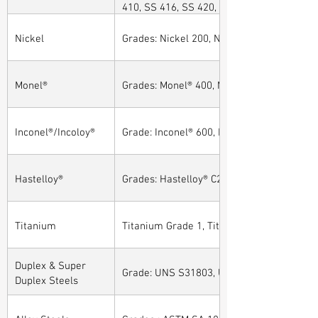
410, SS 416, SS 420, SS 430, SS 904L, SS
Nickel
Grades: Nickel 200, Nickel 201
Monel®
Grades: Monel® 400, Monel® 401, Monel® 4
Inconel®/Incoloy®
Grade: Inconel® 600, Inconel® 601, Inconel®
Hastelloy®
Grades: Hastelloy® C276, Hastelloy® C22, H
Titanium
Titanium Grade 1, Titanium Grade 2, Tita
Duplex & Super
Grade: UNS S31803, UNS S32205, UNS S32
Duplex Steels