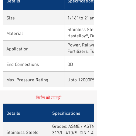
Details
Specifications
Size
1/16" to 2" and 1mm to 50mm
Stainless Steel, Carbon Steel, Alloy
Material
Hastelloy®, Duplex, Super Duplex 
Alloys
Power, Railways, Cement, Chemical
Application
Fertilizers, Turnkey & EPC, Defenc
Sytems, Paper Mills etc.,
End Connections
OD
Max. Pressure Rating
Upto 12000PSI / 825BAR
निर्माण की सामग्री
Details
Specifications
Grades: ASME / ASTM SA / A182 SA 304, 30
Stainless Steels
317/L, 410/S, DIN 1.4301, DIN1.4306, DIN 