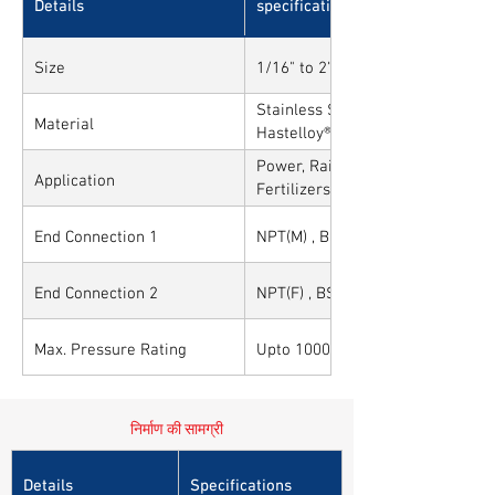
Details
specifications
Size
1/16" to 2"
Stainless Steel, Carbon Steel, All
Material
Hastelloy®, Duplex, Super Duplex
Alloys
Power, Railways, Cement, Chemica
Application
Fertilizers, Turnkey & EPC, Defen
Sytems, Paper Mills etc.,
End Connection 1
NPT(M) , BSP(M) , BSPT(M) & Othe
End Connection 2
NPT(F) , BSP(F) , BSPT(F) & Other
Max. Pressure Rating
Upto 10000PSI / 700BAR
निर्माण की सामग्री
Details
Specifications