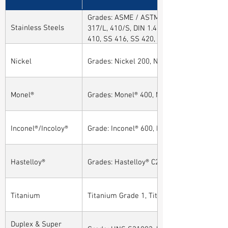
Grades: ASME / ASTM SA / A182 SA 304, 30
Stainless Steels
317/L, 410/S, DIN 1.4301, DIN1.4306, DIN 
410, SS 416, SS 420, SS 430, SS 904L, SS
Nickel
Grades: Nickel 200, Nickel 201
Monel®
Grades: Monel® 400, Monel® 401, Monel® 4
Inconel®/Incoloy®
Grade: Inconel® 600, Inconel® 601, Inconel®
Hastelloy®
Grades: Hastelloy® C276, Hastelloy® C22, H
Titanium
Titanium Grade 1, Titanium Grade 2, Tita
Duplex & Super