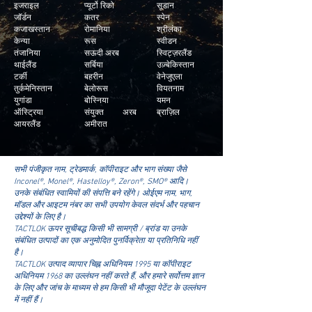
इजराइल
प्यूर्टो रिको
सूडान
जॉर्डन
कतर
स्पेन
कजाखस्तान
रोमानिया
श्रीलंका
केन्या
रूस
स्वीडन
तंजानिया
सऊदी अरब
स्विट्ज़रलैंड
थाईलैंड
सर्बिया
उज़्बेकिस्तान
टर्की
बहरीन
वेनेजुएला
तुर्कमेनिस्तान
बेलोरूस
वियतनाम
युगांडा
बोस्निया
यमन
ऑस्ट्रिया
संयुक्त अरब
ब्राज़िल
आयरलैंड
अमीरात
सभी पंजीकृत नाम, ट्रेडमार्क, कॉपीराइट और भाग संख्या जैसे
Inconel®, Monel®, Hastelloy®, Zeron®, SMO® आदि।
उनके संबंधित स्वामियों की संपत्ति बने रहेंगे। ओईएम नाम, भाग,
मॉडल और आइटम नंबर का सभी उपयोग केवल संदर्भ और पहचान
उद्देश्यों के लिए है।
TACTLOK ऊपर सूचीबद्ध किसी भी सामग्री / ब्रांड या उनके
संबंधित उत्पादों का एक अनुमोदित पुनर्विक्रेता या प्रतिनिधि नहीं
है।
TACTLOK उत्पाद व्यापार चिह्न अधिनियम 1995 या कॉपीराइट
अधिनियम 1968 का उल्लंघन नहीं करते हैं, और हमारे सर्वोत्तम ज्ञान
के लिए और जांच के माध्यम से हम किसी भी मौजूदा पेटेंट के उल्लंघन
में नहीं हैं।