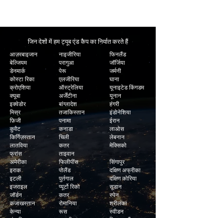
हम अधिकांश ट्यूब फिटिंग के लिए न्यूनतम टर्न अराउंड समय
प्रदान करते हैं।
जिन देशों में हम ट्यूब एंड कैप का निर्यात करते हैं
आज़रबाइजान
नाइजीरिया
फिनलैंड
बेल्जियम
परागुआ
जॉर्जिया
डेनमार्क
पेरू
जर्मनी
कोस्टा रिका
एलजीरिया
घाना
क्रोएशिया
ऑस्ट्रेलिया
यूनाइटेड किंगडम
क्यूबा
अर्जेंटीना
यूनान
इक्वेडोर
बांग्लादेश
हंगरी
मिस्र
तजाकिस्तान
इंडोनेशिया
फ़िजी
पनामा
ईरान
कुवैट
कनाडा
लाओस
किर्गिज़स्तान
चिली
लेबनान
लातविया
कतर
मेक्सिको
फ्रांस
ताइवान
अमेरीका
फिलीपींस
सिंगापुर
इराक
पोलैंड
दक्षिण अफ्रीका
इटली
पुर्तगाल
दक्षिण कोरिया
इजराइल
प्यूर्टो रिको
सूडान
जॉर्डन
कतर
स्पेन
कजाखस्तान
रोमानिया
श्रीलंका
केन्या
रूस
स्वीडन