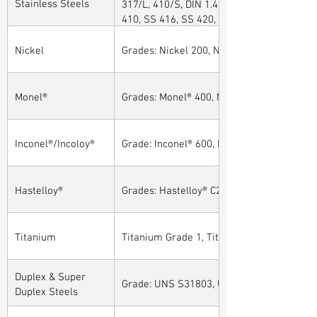
Stainless Steels
317/L, 410/S, DIN 1.4301, DIN1.4306, DIN 
410, SS 416, SS 420, SS 430, SS 904L, SS
Nickel
Grades: Nickel 200, Nickel 201
Monel®
Grades: Monel® 400, Monel® 401, Monel® 4
Inconel®/Incoloy®
Grade: Inconel® 600, Inconel® 601, Inconel®
Hastelloy®
Grades: Hastelloy® C276, Hastelloy® C22, H
Titanium
Titanium Grade 1, Titanium Grade 2, Tita
Duplex & Super
Grade: UNS S31803, UNS S32205, UNS S32
Duplex Steels