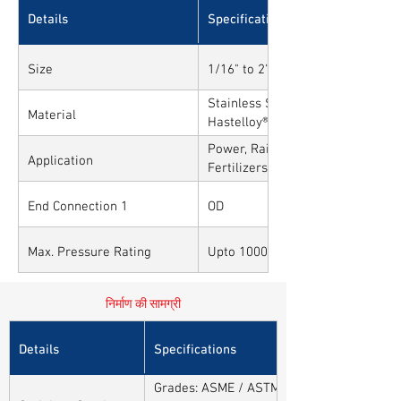
Details
Specifications
Size
1/16" to 2" and 1mm to 50mm
Stainless Steel, Carbon Steel, All
Material
Hastelloy®, Duplex, Super Duplex
Alloys
Power, Railways, Cement, Chemica
Application
Fertilizers, Turnkey & EPC, Defen
Sytems, Paper Mills etc.,
End Connection 1
OD
Max. Pressure Rating
Upto 10000PSI / 700BAR
निर्माण की सामग्री
Details
Specifications
Grades: ASME / ASTM SA / A182 SA 304, 30