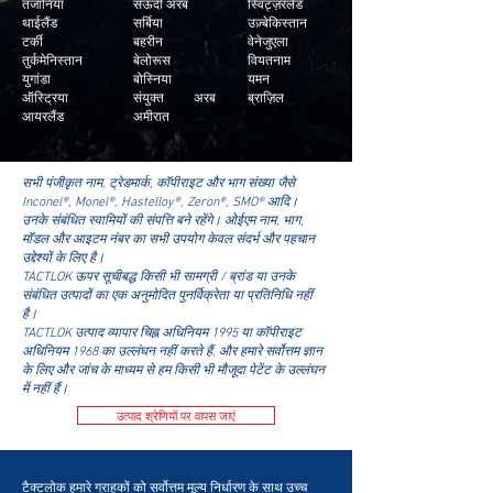
तंजानिया
सऊदी अरब
स्विट्ज़रलैंड
थाईलैंड
सर्बिया
उज़्बेकिस्तान
टर्की
बहरीन
वेनेजुएला
तुर्कमेनिस्तान
बेलोरूस
वियतनाम
युगांडा
बोस्निया
यमन
ऑस्ट्रिया
संयुक्त अरब
ब्राज़िल
आयरलैंड
अमीरात
सभी पंजीकृत नाम, ट्रेडमार्क, कॉपीराइट और भाग संख्या जैसे
Inconel®, Monel®, Hastelloy®, Zeron®, SMO® आदि।
उनके संबंधित स्वामियों की संपत्ति बने रहेंगे। ओईएम नाम, भाग,
मॉडल और आइटम नंबर का सभी उपयोग केवल संदर्भ और पहचान
उद्देश्यों के लिए है।
TACTLOK ऊपर सूचीबद्ध किसी भी सामग्री / ब्रांड या उनके
संबंधित उत्पादों का एक अनुमोदित पुनर्विक्रेता या प्रतिनिधि नहीं
है।
TACTLOK उत्पाद व्यापार चिह्न अधिनियम 1995 या कॉपीराइट
अधिनियम 1968 का उल्लंघन नहीं करते हैं, और हमारे सर्वोत्तम ज्ञान
के लिए और जांच के माध्यम से हम किसी भी मौजूदा पेटेंट के उल्लंघन
में नहीं हैं।
उत्पाद श्रेणियों पर वापस जाएं
टैक्टलोक हमारे ग्राहकों को सर्वोत्तम मूल्य निर्धारण के साथ उच्च